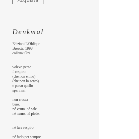
Acquista
Denkmal
Edizioni L'Obliquo
Brescia, 1998
​collana: Ozi
volevo perso
il respiro
(che non è mio)
(che non lo sento)
e perso quello
sparirmi:
non cresca
buio.
né vento. né sale.
né mano. né piede.
né fare respiro
né farlo per sempre