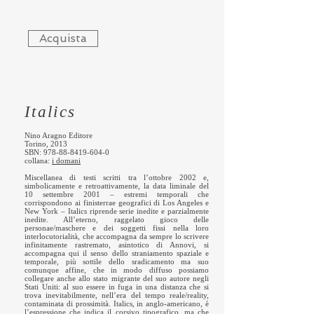
Acquista
Italics
Nino Aragno Editore
Torino, 2013
SBN:
978-88-8419-604-0
​​collana:
i domani
Miscellanea di testi scritti tra l’ottobre 2002 e,
simbolicamente e retroattivamente, la data liminale del
10 settembre 2001 – estremi temporali che
corrispondono ai finisterrae geografici di Los Angeles e
New York – Italics riprende serie inedite e parzialmente
inedite. All’eterno, raggelato gioco delle
personae/maschere e dei soggetti fissi nella loro
interlocutorialità, che accompagna da sempre lo scrivere
infinitamente rastremato, asintotico di Annovi, si
accompagna qui il senso dello straniamento spaziale e
temporale, più sottile dello sradicamento ma suo
comunque affine, che in modo diffuso possiamo
collegare anche allo stato migrante del suo autore negli
Stati Uniti: al suo essere in fuga in una distanza che si
trova inevitabilmente, nell’era del tempo reale/reality,
contaminata di prossimità. Italics, in anglo-americano, è
l’espressione che indica il corsivo tipografico, ma che