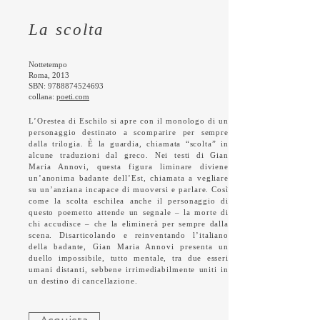
La scolta
Nottetempo
Roma, 2013
SBN:
9788874524693
​​collana:
poeti.com
L’Orestea di Eschilo si apre con il monologo di un
personaggio destinato a scomparire per sempre
dalla trilogia. È la guardia, chiamata “scolta” in
alcune traduzioni dal greco. Nei testi di Gian
Maria Annovi, questa figura liminare diviene
un’anonima badante dell’Est, chiamata a vegliare
su un’anziana incapace di muoversi e parlare. Così
come la scolta eschilea anche il personaggio di
questo poemetto attende un segnale – la morte di
chi accudisce – che la eliminerà per sempre dalla
scena. Disarticolando e reinventando l’italiano
della badante, Gian Maria Annovi presenta un
duello impossibile, tutto mentale, tra due esseri
umani distanti, sebbene irrimediabilmente uniti in
un destino di cancellazione.