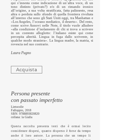
qui s’innesta come indicazione di un’altra voce, di un
tono distinto (privato?) e/o di un rimando ironico
all’origine, a sua volta stratificata, fatta palinsesto, resa
altra o perduta sullo sfondo di quella frontiera rivoltata
all’interno che sono gli Stati Uniti oggi, tra Manhattan e
«Los Angeles, l’oceano mediatico, il deserto». Del resto,
come scrive Annovi nelle Note, il titolo vuole alludere
«alla condizione d’isolamento di chi si trova a scrivere
in un contesto alloglotto: l’italiano esiste qui come
percepita alterità. Lingua in fuga dallo scrivente, in
qualche modo straniera». La lingua madre, la matria, si
rovescia nel suo contrario.
Laura Pugno
Acquista
Persona presente
con passato imperfetto
Lietocolle
Falloppio, 2018
SBN:
9788893820820
​​collana: la Gialla
Questa raccolta presenta testi che è ormai lecito
considerare dispesi, quanto disperso è forse da tempo
anche il loro autore. La persona che un tempo li