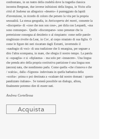
confrontano, in un teatro della crudeltà dove la tragedia classica
incontra Bergman, due inverse inibizioni della lingua, in
Visita alla
città di Sodoma
un allegorico «deserto» è punteggiato da lapidi
d'invenzione, in ricordo di coloro che persero la vita per la propria
sessualità. La stessa geografia, in
Antiscoperta dei monti
, consente la
«discoperta» di «cose che non son cose», per dirla con Leopardi, «ma
sono comunque». Quelle «discomparse» sono presenze che la
preterizione consegna al desiderio o al rimpianto: come nelle parole-
singhiozzo rivolte da Lear, in
Cor
, al corpo straziato di sua figlia. O
come le figure dei neri riscattate dagli Estratti, invertendo il
«naufragio di voci» di una tradizione che li emargina, per segnare a
dito l'altra scomparsa, in mare, che sfregia il nostro tempo. La parola
si «squaglia» e si «diplasma» - ma solo per «innascere». Una lingua
che prenda atto della propria costitutiva partizione è una lingua non
(ancora) nata, che nondimeno parla. Come quella «che s'innova e che
/ scalcia», dalla «Signora» indovinata in quella barbarica della
«scolta»: prima o poi destinata a «scalzare dal nostro domani / questo
paralizzato italiano». Se tornerà possibile un dialogo, allora,
finalmente potremo dire di essere nati.
Andrea Cortellessa
Acquista