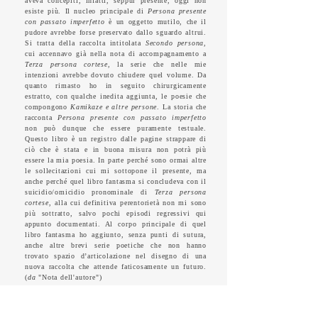
aveva concepiti, infatti, seppur presente, oggi non
esiste più. Il nucleo principale di
Persona presente
con passato imperfetto
è un oggetto mutilo, che il
pudore avrebbe forse preservato dallo sguardo altrui.
Si tratta della raccolta intitolata
Secondo persona
,
cui accennavo già nella nota di accompagnamento a
Terza persona cortese
, la serie che nelle mie
intenzioni avrebbe dovuto chiudere quel volume. Da
quanto rimasto ho in seguito chirurgicamente
estratto, con qualche inedita aggiunta, le poesie che
compongono
Kamikaze e altre persone
. La storia che
racconta
Persona presente con passato imperfetto
non può dunque che essere puramente testuale.
Questo libro è un registro dalle pagine strappare di
ciò che è stata e in buona misura non potrà più
essere la mia poesia. In parte perché sono ormai altre
le sollecitazioni cui mi sottopone il presente, ma
anche perché quel libro fantasma si concludeva con il
suicidio/omicidio pronominale di
Terza persona
cortese
, alla cui definitiva perentorietà non mi sono
più sottratto, salvo pochi episodi regressivi qui
appunto documentati. Al corpo principale di quel
libro fantasma ho aggiunto, senza punti di sutura,
anche altre brevi serie poetiche che non hanno
trovato spazio d’articolazione nel disegno di una
nuova raccolta che attende faticosamente un futuro.
(
da
"Nota dell'autore")