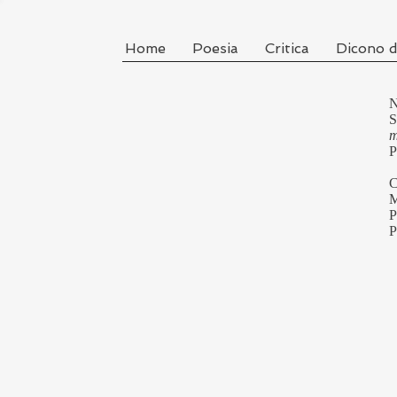
Home
Poesia
Critica
Dicono d
N
S
m
P
C
M
P
P