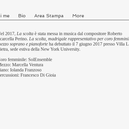
i me
Bio
Area Stampa
More
el 2017,
La scolta
è stata messa in musica dal compositore Roberto
carcella Perino.
La scolta, madrigale rappresentativo per coro femmini
ezzo soprano e pianoforte
ha debuttato il 7 giugno 2017 presso Villa L
ietra, sede estiva della New York University.
oro femminile: SolEnsemble
ezzo: Marcella Ventura
iano: Iolanda Franzoso
ercussioni: Francesco Di Gioia