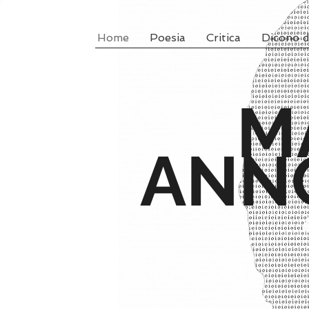
Home
Poesia
Critica
Dicono d
M
ANN