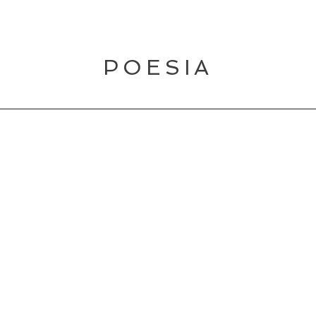
POESIA
POESIA