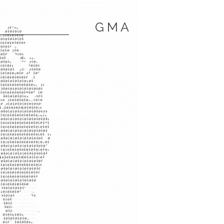
G M A
Finalista
Premio Strega
Poesia 2024