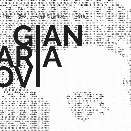
i me
Bio
Area Stampa
More
GIAN
ARIA
OVI